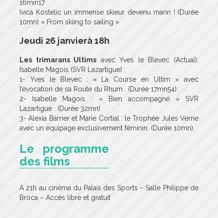
16min17
Ivica Kostelic un immense skieur devenu marin ! (Durée
10mn) « From skiing to sailing »
Jeudi 26 janvier
à 18h
Les trimarans Ultims
avec Yves le Blevec (Actual),
Isabelle Magois (SVR Lazartigue) :
1- Yves le Blevec : « La Course en Ultim » avec
l’évocation de sa Route du Rhum . (Durée 17mn54).
2- Isabelle Magois : « Bien accompagné » SVR
Lazartigue . (Durée 32mn).
3- Alexia Barrier et Marie Cortial : le Trophée Jules Verne
avec un équipage exclusivement féminin. (Durée 10mn).
Le programme
des films
A 21h au cinéma du Palais des Sports – Salle Philippe de
Broca – Accès libre et gratuit