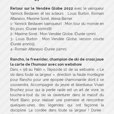
Retour sur le Vendée Globe 2022
avec le vainqueur
Yannick Bestaven et les acteurs : Louis Burton, Romain
Attanasio, Maxime Sorel, Alexia Barrier.
1- Yannick Bestaven (vainqueur) : Mon tour du monde en
80 jours. (Durée 10mn18)
2- Maxime Sorel : Mon Vendée Globe. (Durée 11mn).
3- Louis Burton : Mon Vendée Globe, version courte
(Durée 4mn05).
4- Romain Attanasio (Durée 24mn).
Rancho, le freerider, champion de ski de cross joue
la carte de l’humour avec son webshow
Dans « 98 au Patin », l’épisode 10 de sa websérie, « Le
ski dans toute sa largeur », direction la haute montagne
pour Rancho pour une épopée chamoniarde dont il se
souviendra. Accompagné du jeune et talentueux Vivian
Bruchez pour qui la pente raide est un art de vivre, le
touche-à-tout du ski va s’aventurer dans le massif du
Mont Blanc pour réaliser une première et rencontrer
quelques-unes des légendes qui ont façonné la
discipline. La cordée dans toute sa largeur ! Durée :