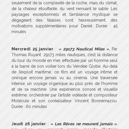
seulement de la complexité de la roche, mais du climat,
de la chaleur étouffante, du vent remuant le sable. Les
paysages exceptionnels et l’ambiance mystique se
dégageant des falaises sont, heureusement, des
motivations supplémentaires pour Daniel. Durée : 45
minutes
Mercredi 25 janvier
:
« 29173 Nautical Miles ».
Par
Thomas Ruyant. 29173 miles nautiques, c’est la distance
du tour du monde en mer, effectuée par un homme seul
à la barre de son voilier lors du Vendée Globe. Au-delà
de l’exploit maritime, ce film est un voyage intime et
onirique encore jamais vu au cinéma. Une traversée
intense, un voyage organique au plus près de l’homme
et de sa machine. Une expérience sonore et visuelle
extrême, orchestrée par l’artiste vidéaste et compositeur
Molécule et son coréalisateur Vincent Bonnemazou.
Durée : 60 minutes
J
eudi 26 janvier
:
« Les Rêves ne meurent jamais »
.