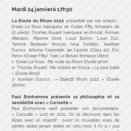
Mardi 24 janvier
à 17h30
La Route du Rhum 2022
présentée par ses acteurs :
Erwan Le Roux (vainqueur en Océan Fifty, trimarans de
50 pieds), Thomas Ruyant (vainqueur en Imoca), Romain
Attanasio, Maxime Sorel, Louis Burton, Louis Duc,
Yannick Bestaven (Imoca), Ivica Kostelic, Aurélien
Ducroz, Antoine Carpentier, Ian Lipinski (Class 40), Eric
Peron (Ocean Fifty), Yves Le Blevec (trimaran Ultim).
1- Erwan Le Roux : Ma route du Rhum (Durée 9min)
2- Thomas Ruyant : Ma victoire en Imoca « La plus belle
» (Durée 8min)
3- Aurélien Ducroz : « Objectif Rhum 2022 ». (Durée
26min).
Paul Bonhomme présente sa philosophie et sa
sensibilité avec « Curiosité »
Paul Bonhomme vient présenter son documentaire,
« Curiosité » sorti en 2021. On le découvre dans les
Alpes avec un objectif : ouvrir 10 nouvelles voies de
pentes raides jamais skiées en cinq mois. Il n’y a «
pas