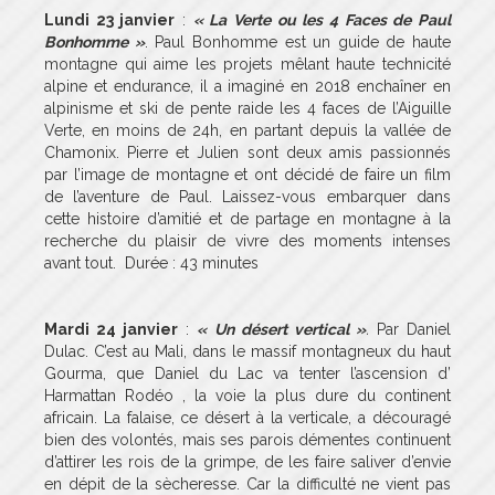
Lundi 23 janvier
:
« La Verte ou les 4 Faces de Paul
Bonhomme »
. Paul Bonhomme est un guide de haute
montagne qui aime les projets mêlant haute technicité
alpine et endurance, il a imaginé en 2018 enchaîner en
alpinisme et ski de pente raide les 4 faces de l’Aiguille
Verte, en moins de 24h, en partant depuis la vallée de
Chamonix. Pierre et Julien sont deux amis passionnés
par l’image de montagne et ont décidé de faire un film
de l’aventure de Paul. Laissez-vous embarquer dans
cette histoire d’amitié et de partage en montagne à la
recherche du plaisir de vivre des moments intenses
avant tout. Durée : 43 minutes
Mardi 24 janvier
:
« Un désert vertical »
.
Par Daniel
Dulac. C’est au Mali, dans le massif montagneux du haut
Gourma, que Daniel du Lac va tenter l’ascension d’
Harmattan Rodéo , la voie la plus dure du continent
africain. La falaise, ce désert à la verticale, a découragé
bien des volontés, mais ses parois démentes continuent
d’attirer les rois de la grimpe, de les faire saliver d’envie
en dépit de la sècheresse. Car la difficulté ne vient pas