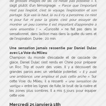
de grosses images de ski, ce n’était pas possible »
. Il
s’agit plutôt d’un témoignage.
« Parce que l’important
n’est pas l’exploit, c’est le voyage, l’exploration et son
partage. Si je vais là haut, là où il n’y a personne, ce n’est
ni pour fuir ni pour la gloire, c’est pour essayer de
montrer un peu comme il est important d’apprendre à
vivre ensemble ! ». »
Curiosité » ne fait pas dans le
sensationnel, dans l’action mais dans la quête du sens et
de l’inspiration. Durée : 20 min.
Une sensation jamais ressentie par Daniel Dulac
avec La Voie du Milieu
Champion du monde d’escalade et de cascade de
glace, Daniel Dulac s’est rendu en Chine pour préparer
un Roc Trip et ouvrir des voies. Il y a découvert de
grandes parois avec un véritable potentiel.
« Il y avait
une ambiance, une ampleur et puis cette arche »
. Sur
cette Voie du Milieu, il a ressenti
« une sensation de
vertige
» entre les lignes de fuite, le bruit de la rivière et
les zones plus sombres. Il a mis 5 jours pour équiper
cette voie.
Mercredi 25 janvier
à 18h