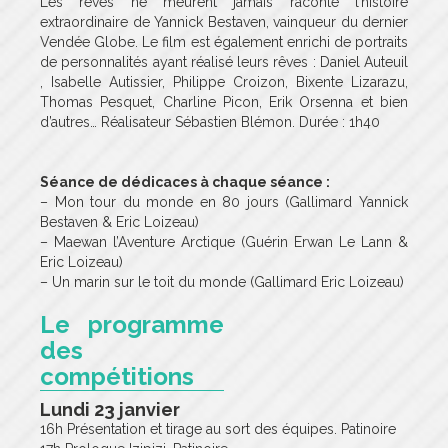
Les rêves ne meurent jamais raconte l’histoire
extraordinaire de Yannick Bestaven, vainqueur du dernier
Vendée Globe. Le film est également enrichi de portraits
de personnalités ayant réalisé leurs rêves : Daniel Auteuil
, Isabelle Autissier, Philippe Croizon, Bixente Lizarazu,
Thomas Pesquet, Charline Picon, Erik Orsenna et bien
d’autres… Réalisateur Sébastien Blémon. Durée : 1h40
Séance de dédicaces à chaque séance :
– Mon tour du monde en 80 jours (Gallimard Yannick
Bestaven & Eric Loizeau)
– Maewan l’Aventure Arctique (Guérin Erwan Le Lann &
Eric Loizeau)
– Un marin sur le toit du monde (Gallimard Eric Loizeau)
Le programme
des
compétitions
Lundi 23 janvier
16h Présentation et tirage au sort des équipes. Patinoire