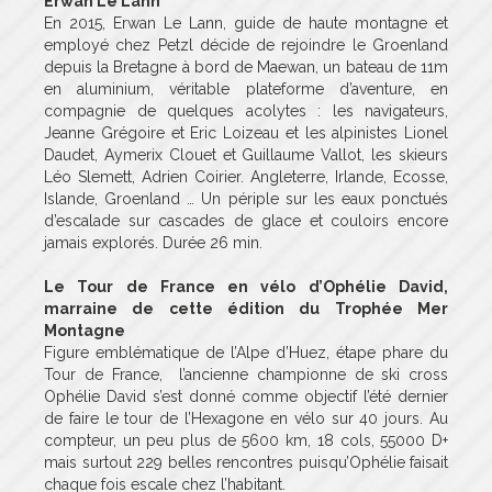
Erwan Le Lann
En 2015, Erwan Le Lann, guide de haute montagne et
employé chez Petzl décide de rejoindre le Groenland
depuis la Bretagne à bord de Maewan, un bateau de 11m
en aluminium, véritable plateforme d’aventure, en
compagnie de quelques acolytes : les navigateurs,
Jeanne Grégoire et Eric Loizeau et les alpinistes Lionel
Daudet, Aymerix Clouet et Guillaume Vallot, les skieurs
Léo Slemett, Adrien Coirier. Angleterre, Irlande, Ecosse,
Islande, Groenland … Un périple sur les eaux ponctués
d’escalade sur cascades de glace et couloirs encore
jamais explorés. Durée 26 min.
Le Tour de France en vélo d’Ophélie David,
marraine de cette édition du Trophée Mer
Montagne
Figure emblématique de l’Alpe d’Huez, étape phare du
Tour de France, l’ancienne championne de ski cross
Ophélie David s’est donné comme objectif l’été dernier
de faire le tour de l’Hexagone en vélo sur 40 jours. Au
compteur, un peu plus de 5600 km, 18 cols, 55000 D+
mais surtout 229 belles rencontres puisqu’Ophélie faisait
chaque fois escale chez l’habitant.